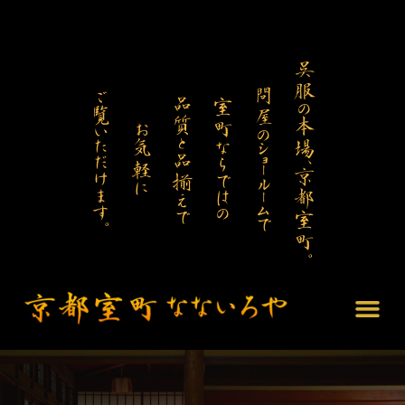
呉服の本場、京都室町。
問屋のショールームで
ご覧いただけます。
品質と品揃えで
室町ならではの
お気軽に