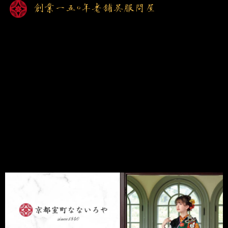
創業一五〇年老舗呉服問屋